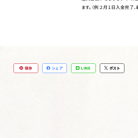
ます。（例:２月１日入金完了
保存
シェア
LINE
ポスト