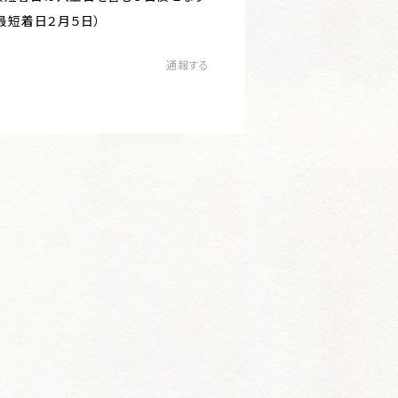
、最短着日２月５日）
通報する