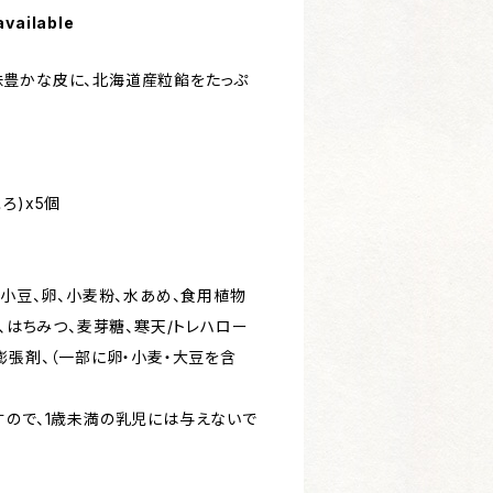
available
豊かな皮に、北海道産粒餡をたっぷ
ろ)x5個
、小豆、卵、小麦粉、水あめ、食用植物
）、はちみつ、麦芽糖、寒天/トレハロー
膨張剤、（一部に卵・小麦・大豆を含
すので、1歳未満の乳児には与えないで